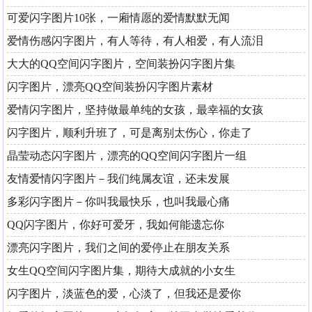
可爱闪字图片10张，一廂情愿的爱情默默无闻
爱情伤感闪字图片，有人等待，有人相爱，有人流泪
大大的QQ空间闪字图片，空间装扮闪字图片集
闪字图片，漂亮QQ空间装扮闪字图片素材
爱情闪字图片，坚持做最单纯的女孩，最幸福的女孩
闪字图片，顺利升班了，可是离别太伤心，你走了
晶莹动态闪字图片，漂亮的QQ空间闪字图片一组
友情爱情闪字图片－我们纯属友谊，还未发展
多彩闪字图片－你叫我最快乐，也叫我最心痛
QQ闪字图片，你好可爱牙，我如何能遗忘你
漂亮闪字图片，我们之间的爱停止在朋友关系
女生QQ空间闪字图片集，期待大成就的小女生
闪字图片，淡蓝色的爱，心淡了，但我还是爱你