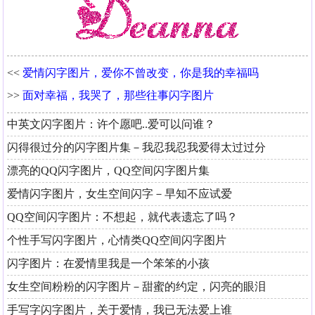
<<
爱情闪字图片，爱你不曾改变，你是我的幸福吗
>>
面对幸福，我哭了，那些往事闪字图片
中英文闪字图片：许个愿吧..爱可以问谁？
闪得很过分的闪字图片集－我忍我忍我爱得太过过分
漂亮的QQ闪字图片，QQ空间闪字图片集
爱情闪字图片，女生空间闪字－早知不应试爱
QQ空间闪字图片：不想起，就代表遗忘了吗？
个性手写闪字图片，心情类QQ空间闪字图片
闪字图片：在爱情里我是一个笨笨的小孩
女生空间粉粉的闪字图片－甜蜜的约定，闪亮的眼泪
手写字闪字图片，关于爱情，我已无法爱上谁